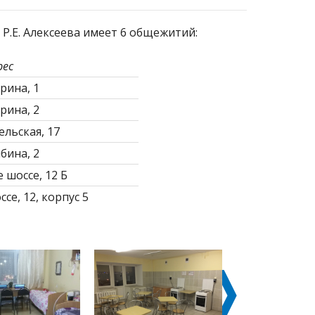
Р.Е. Алексеева имеет 6 общежитий:
рес
арина, 1
арина, 2
ельская, 17
ибина, 2
е шоссе, 12 Б
ссе, 12, корпус 5
❭