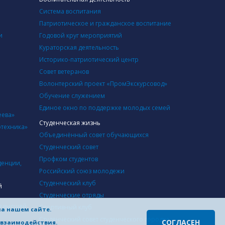
Система воспитания
Патриотическое и гражданское воспитание
и
Годовой круг мероприятий
Кураторская деятельность
Историко-патриотический центр
Совет ветеранов
Волонтерский проект «ПромЭкскурсовод»
Обучение служением
Единое окно по поддержке молодых семей
еева»
Студенческая жизнь
отехника»
Объединённый совет обучающихся
Студенческий совет
Профком студентов
денции,
Российский союз молодежи
Студенческий клуб
й
Студенческие отряды
в высшей
Cпортивный клуб
на нашем сайте.
Студенческий совет студенческого городка
СОГЛАСЕН
о взаимодействия.