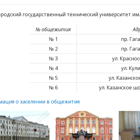
родский государственный технический университет им. 
№ общежития
Ад
№ 1
пр. Гаг
№ 2
пр. Гаг
№ 3
ул. Краснос
№ 4
ул. Кул
№ 5
ул. Казанско
№ 6
ул. Казанское шо
ация о заселении в общежития