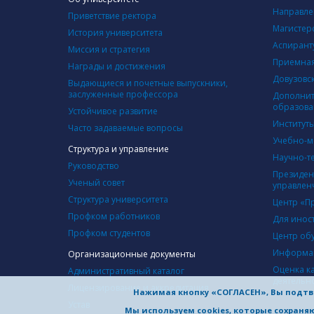
Направле
Приветствие ректора
Магистер
История университета
Аспирант
Миссия и стратегия
Приемная
Награды и достижения
Довузовс
Выдающиеся и почетные выпускники,
заслуженные профессора
Дополнит
образова
Устойчивое развитие
Институт
Часто задаваемые вопросы
Учебно-м
Структура и управление
Научно-т
Руководство
Президен
Ученый совет
управлен
Структура университета
Центр «П
Профком работников
Для инос
Профком студентов
Центр об
Информац
Организационные документы
Оценка к
Административный каталог
деятельн
Лицензирование и аккредитация
Нажимая кнопку «СОГЛАСЕН», Вы подтв
Устав
Мы используем cookies, которые сохран