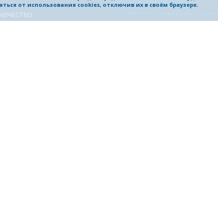
Диссертационные советы
ться от использования cookies, отключив их в своём браузере.
Объявления о защитах диссертаци
НИЧЕСТВО
одная деятельность
Структура научной части
одные проекты
Научно-технический совет
чество с отечественными
Управление научно-исследователь
ятиями
инновационных работ
чество с организациями России в
Совет по НИР студентов Нижегоро
науки
области
ждународных связей
учения иностранных студентов
ыковой подготовки
ПРИОРИТЕТ 2030
ы для партнеров (логотипы,
О программе
Документы
Команда
Проектный офис
ПР
Новости
Стратегические технологические п
Политики
Цифровая кафедра