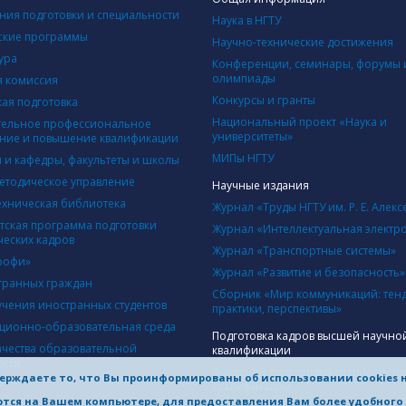
ния подготовки и специальности
Наука в НГТУ
ские программы
Научно-технические достижения
ура
Конференции, семинары, форумы 
олимпиады
 комиссия
Конкурсы и гранты
кая подготовка
Национальный проект «Наука и
ельное профессиональное
университеты»
ние и повышение квалификации
МИПы НГТУ
ы и кафедры, факультеты и школы
етодическое управление
Научные издания
ехническая библиотека
Журнал «Труды НГТУ им. Р. Е. Алекс
тская программа подготовки
Журнал «Интеллектуальная электр
ческих кадров
Журнал «Транспортные системы»
рофи»
Журнал «Развитие и безопасность»
транных граждан
Сборник «Мир коммуникаций: тен
учения иностранных студентов
практики, перспективы»
ионно-образовательная среда
Подготовка кадров высшей научно
ачества образовательной
квалификации
ости
Факультет подготовки специалисто
ерждаете то, что Вы проинформированы об использовании cookies 
квалификации
яются на Вашем компьютере, для предоставления Вам более удобног