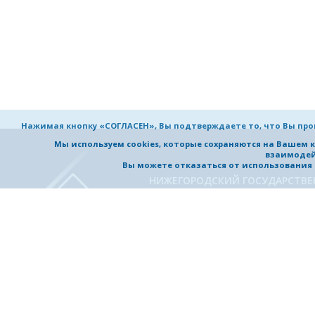
Нажимая кнопку «СОГЛАСЕН», Вы подтверждаете то, что Вы пр
Мы используем cookies, которые сохраняются на Вашем 
взаимодей
Вы можете отказаться от использования co
НИЖЕГОРОДСКИЙ ГОСУДАРСТВ
ТЕХНИЧЕСКИЙ УНИВЕРСИТЕТ
им. Р.Е. Алексеева
УНИВЕРСИТЕТ
ОБРАЗОВАНИЕ