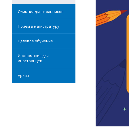
Олимпиады школьников
Прием в магистратуру
Целевое обучение
Информация для
иностранцев
Архив