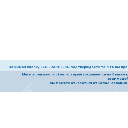
Нажимая кнопку «СОГЛАСЕН», Вы подтверждаете то, что Вы пр
Мы используем cookies, которые сохраняются на Вашем 
взаимодей
Вы можете отказаться от использования co
НИЖЕГОРОДСКИЙ ГОСУДАРСТВ
ТЕХНИЧЕСКИЙ УНИВЕРСИТЕТ
им. Р.Е. Алексеева