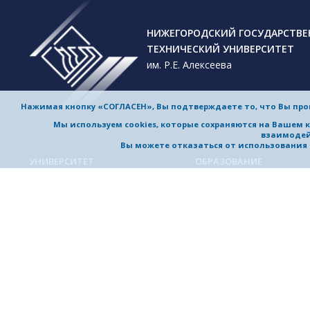
НИЖЕГОРОДСКИЙ ГОСУДАРСТВ
ТЕХНИЧЕСКИЙ УНИВЕРСИТЕТ
им. Р.Е. Алексеева
Нажимая кнопку «СОГЛАСЕН», Вы подтверждаете то, что Вы пр
Мы используем cookies, которые сохраняются на Вашем 
взаимодей
Вы можете отказаться от использования co
УНИВЕРСИТЕТ
ОБРАЗОВАНИЕ
Обучение в университете
Об университете
Направления подготовки и
Приветствие ректора
специальности
История университета
Магистерские программы
Миссия и стратегия
Аспирантура
Награды и достижения
Приемная комиссия
Выдающиеся и почетные
Довузовская подготовка
выпускники, заслуженные
профессора
Дополнительное
профессиональное образо
Устойчивое развитие