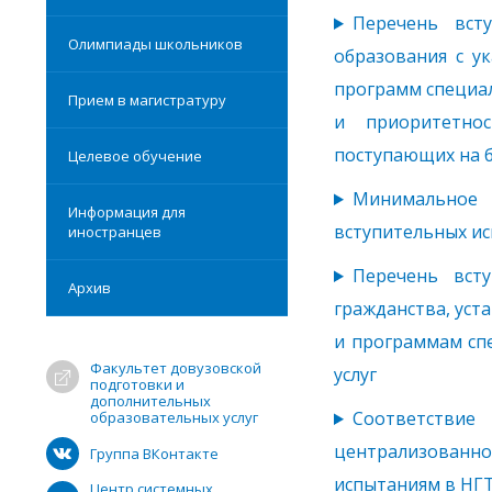
Перечень вст
Олимпиады школьников
образования с у
программ специа
Прием в магистратуру
и приоритетно
поступающих на 
Целевое обучение
Минимальное 
Информация для
вступительных и
иностранцев
Перечень вст
Архив
гражданства, уст
и программам сп
Факультет довузовской
услуг
подготовки и
дополнительных
Соответств
образовательных услуг
централизованн
Группа ВКонтакте
испытаниям в НГ
Центр системных