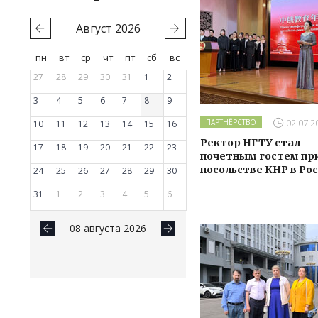
Август
2026
пн
вт
ср
чт
пт
сб
вс
27
28
29
30
31
1
2
3
4
5
6
7
8
9
02.07.2
ПАРТНЁРСТВО
10
11
12
13
14
15
16
Ректор НГТУ стал
17
18
19
20
21
22
23
почетным гостем пр
посольстве КНР в Ро
24
25
26
27
28
29
30
31
1
2
3
4
5
6
08 августа 2026