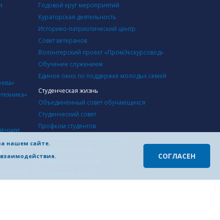
и
Годовой круг мероприятий
Кураторская деятельность
Историко-патриотический центр
Совет ветеранов
Волонтерский проект «ПромЭкскурсовод»
Обучение служением
Единое окно по поддержке молодых семей
еева»
Студенческая жизнь
отехника»
Объединённый совет обучающихся
Студенческий совет
Профком студентов
денции,
Российский союз молодежи
на нашем сайте.
Студенческий клуб
й
СОГЛАСЕН
о взаимодействия.
Студенческие отряды
в высшей
Cпортивный клуб
Студенческий совет студенческого городка
Инфраструктура
й
Учебные корпуса