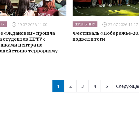
29.07.2026 11:00
27.07.2026 11:27
ГТУ
ЖИЗНЬ НГТУ
ре «Ждановец» прошла
Фестиваль «Побережье-20
а студентов НГТУ с
подвел итоги
никами центра по
одействию терроризму
1
2
3
4
5
Следующ