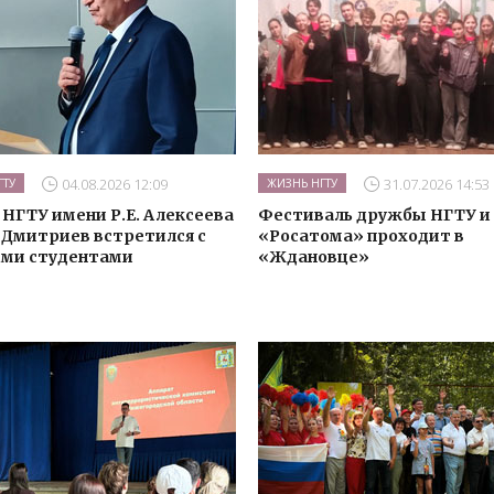
04.08.2026 12:09
31.07.2026 14:53
ГТУ
ЖИЗНЬ НГТУ
 НГТУ имени Р.Е. Алексеева
Фестиваль дружбы НГТУ и
 Дмитриев встретился с
«Росатома» проходит в
ми студентами
«Ждановце»