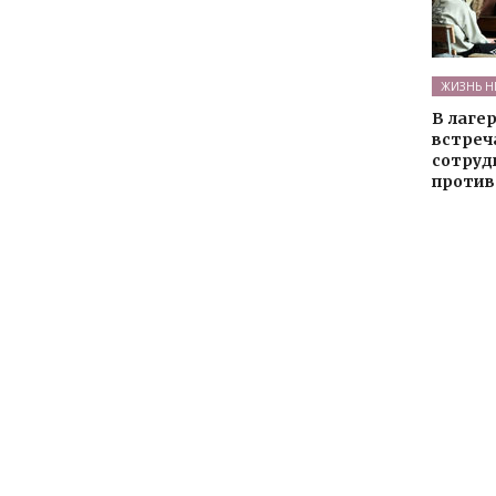
ЖИЗНЬ Н
В лаге
встреч
сотруд
против