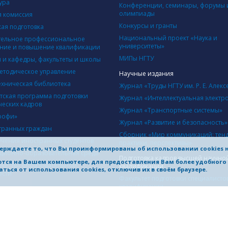
ура
Конференции, семинары, форумы 
олимпиады
 комиссия
Конкурсы и гранты
кая подготовка
Национальный проект «Наука и
ельное профессиональное
университеты»
ние и повышение квалификации
МИПы НГТУ
ы и кафедры, факультеты и школы
етодическое управление
Научные издания
ехническая библиотека
Журнал «Труды НГТУ им. Р. Е. Алекс
тская программа подготовки
Журнал «Интеллектуальная электр
ческих кадров
Журнал «Транспортные системы»
рофи»
Журнал «Развитие и безопасность»
транных граждан
Сборник «Мир коммуникаций: тен
учения иностранных студентов
практики, перспективы»
ерждаете то, что Вы проинформированы об использовании cookies 
ионно-образовательная среда
Подготовка кадров высшей научно
яются на Вашем компьютере, для предоставления Вам более удобног
ачества образовательной
квалификации
ться от использования cookies, отключив их в своём браузере.
ости
Факультет подготовки специалисто
квалификации
Диссертационные советы
Объявления о защитах диссертаци
НИЧЕСТВО
одная деятельность
Структура научной части