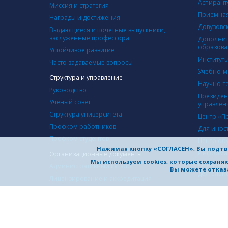
Аспирант
Миссия и стратегия
Приемная
Награды и достижения
Довузовс
Выдающиеся и почетные выпускники,
заслуженные профессора
Дополнит
образова
Устойчивое развитие
Институт
Часто задаваемые вопросы
Учебно-м
Структура и управление
Научно-т
Руководство
Президен
Ученый совет
управлен
Структура университета
Центр «П
Профком работников
Для инос
Профком студентов
Центр об
Нажимая кнопку «СОГЛАСЕН», Вы подтв
Информац
Организационные документы
Мы используем cookies, которые сохран
Оценка к
Административный каталог
Вы можете отказа
деятельн
Лицензирование и аккредитация
Устав
Программы развития
СОТРУД
Коллективный договор
Междунар
Документы по самообследованию