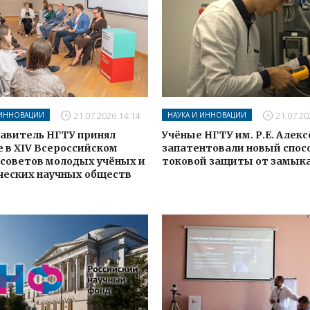
21.07.2026 14:14
21.07.20
 ИННОВАЦИИ
НАУКА И ИННОВАЦИИ
авитель НГТУ принял
Учёные НГТУ им. Р.Е. Алек
е в XIV Всероссийском
запатентовали новый спос
 советов молодых учёных и
токовой защиты от замык
ческих научных обществ