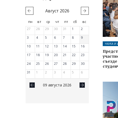
Август
2026
пн
вт
ср
чт
пт
сб
вс
27
28
29
30
31
1
2
3
4
5
6
7
8
9
НАУКА И
10
11
12
13
14
15
16
Предст
17
18
19
20
21
22
23
участи
съезде
24
25
26
27
28
29
30
студен
31
1
2
3
4
5
6
09 августа 2026