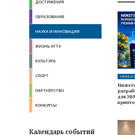
ДОСТИЖЕНИЯ
ОБРАЗОВАНИЕ
НАУКА И ИННОВАЦИИ
ЖИЗНЬ НГТУ
КУЛЬТУРА
СПОРТ
НАУКА И
Нижего
ПАРТНЁРСТВО
разраб
для ЭВ
крипто
КОНКУРСЫ
Календарь событий