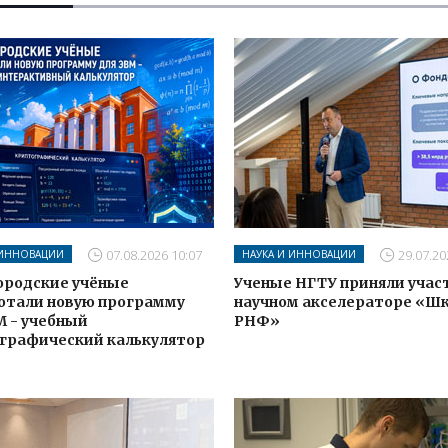
07.08.2026 10:07
29.07.20
 ИННОВАЦИИ
НАУКА И ИННОВАЦИИ
родские учёные
Ученые НГТУ приняли учас
отали новую программу
научном акселераторе «Ш
М - учебный
РНФ»
графический калькулятор