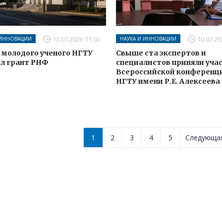
13.07.2026 11:02
10.07.20
 ИННОВАЦИИ
НАУКА И ИННОВАЦИИ
 молодого ученого НГТУ
Свыше ста экспертов и
л грант РНФ
специалистов приняли учас
Всероссийской конференц
НГТУ имени Р.Е. Алексеева
1
2
3
4
5
Следующ