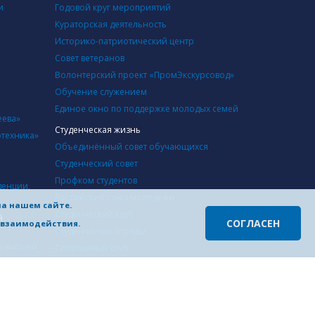
«Инновационные
и
Годовой круг мероприятий
инженерные решения в
Кураторская деятельность
металлургии и...
Историко-патриотический центр
Совет ветеранов
Волонтерский проект «ПромЭкскурсовод»
Обучение служением
Единое окно по поддержке молодых семей
еева»
Студенческая жизнь
отехника»
Объединённый совет обучающихся
Студенческий совет
Профком студентов
денции,
Российский союз молодежи
на нашем сайте.
Студенческий клуб
й
СОГЛАСЕН
о взаимодействия.
Студенческие отряды
в высшей
Cпортивный клуб
Студенческий совет студенческого городка
Инфраструктура
й
Учебные корпуса