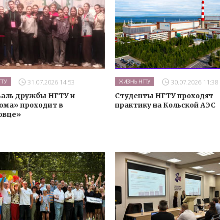
31.07.2026 14:53
30.07.2026 11:38
ГТУ
ЖИЗНЬ НГТУ
аль дружбы НГТУ и
Студенты НГТУ проходят
ома» проходит в
практику на Кольской АЭС
овце»