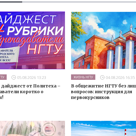
05.08.2026 13:23
04.08.2026 16:35
ГТУ
ЖИЗНЬ НГТУ
 дайджест от Политеха –
В общежитие НГТУ без ли
аватели коротко о
вопросов: инструкция для
м!
первокурсников