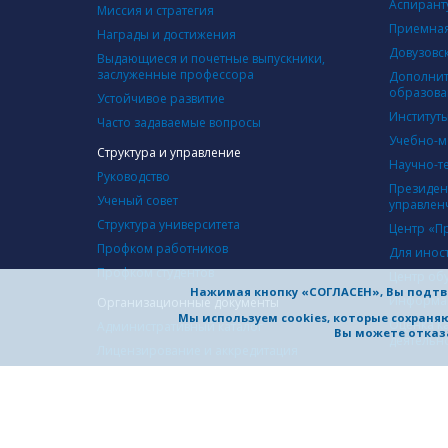
Аспирант
Миссия и стратегия
Приемная
Награды и достижения
Довузовс
Выдающиеся и почетные выпускники,
заслуженные профессора
Дополнит
образова
Устойчивое развитие
Институт
Часто задаваемые вопросы
Учебно-м
Структура и управление
Научно-т
Руководство
Президен
Ученый совет
управлен
Структура университета
Центр «П
Профком работников
Для инос
Профком студентов
Центр об
Нажимая кнопку «СОГЛАСЕН», Вы подтв
Информац
Организационные документы
Мы используем cookies, которые сохран
Оценка к
Административный каталог
Вы можете отказа
деятельн
Лицензирование и аккредитация
Устав
Программы развития
СОТРУД
Коллективный договор
Междунар
Документы по самообследованию