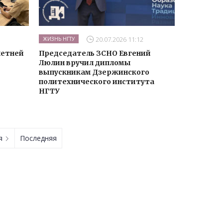
20.07.2026 11:12
ЖИЗНЬ НГТУ
летней
Председатель ЗСНО Евгений
Люлин вручил дипломы
выпускникам Дзержинского
политехнического института
НГТУ
ая
Последняя