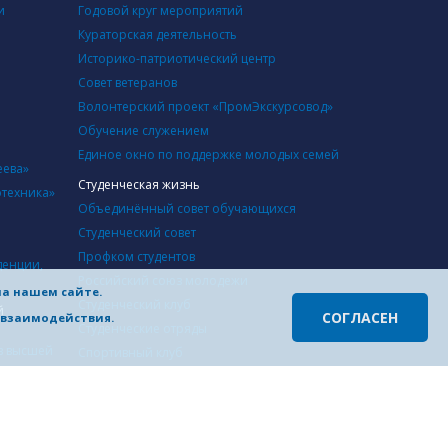
и
Годовой круг мероприятий
Кураторская деятельность
Историко-патриотический центр
Совет ветеранов
Волонтерский проект «ПромЭкскурсовод»
Обучение служением
Единое окно по поддержке молодых семей
еева»
Студенческая жизнь
отехника»
Объединённый совет обучающихся
Студенческий совет
Профком студентов
денции,
Российский союз молодежи
на нашем сайте.
Студенческий клуб
й
СОГЛАСЕН
о взаимодействия.
Студенческие отряды
в высшей
Cпортивный клуб
Студенческий совет студенческого городка
Инфраструктура
й
Учебные корпуса