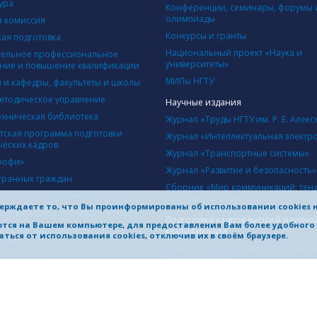
ура
Конференции, семинары, форумы 
олимпиады
 комиссия
Конкурсы и гранты
кая подготовка
Национальный проект «Наука и
ельное профессиональное
университеты»
ние и повышение квалификации
МИПы НГТУ
ы и кафедры, факультеты и школы
етодическое управление
Научные издания
ехническая библиотека
Журнал «Труды НГТУ им. Р. Е. Алекс
тская программа подготовки
Журнал «Интеллектуальная электр
ческих кадров
Журнал «Транспортные системы»
рофи»
Журнал «Развитие и безопасность»
транных граждан
Сборник «Мир коммуникаций: тен
учения иностранных студентов
практики, перспективы»
ерждаете то, что Вы проинформированы об использовании cookies 
ионно-образовательная среда
Подготовка кадров высшей научно
яются на Вашем компьютере, для предоставления Вам более удобног
ачества образовательной
квалификации
ться от использования cookies, отключив их в своём браузере.
ости
Факультет подготовки специалисто
квалификации
Диссертационные советы
Объявления о защитах диссертаци
НИЧЕСТВО
одная деятельность
Структура научной части