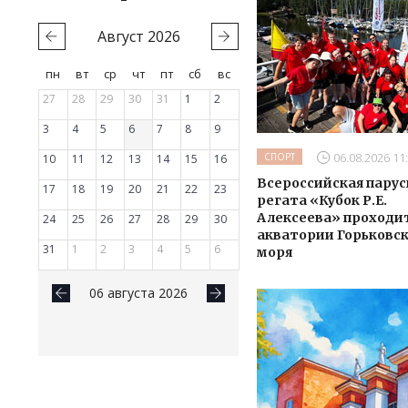
Август
2026
пн
вт
ср
чт
пт
сб
вс
27
28
29
30
31
1
2
3
4
5
6
7
8
9
06.08.2026 11
СПОРТ
10
11
12
13
14
15
16
Всероссийская парус
17
18
19
20
21
22
23
регата «Кубок Р.Е.
Алексеева» проходит
24
25
26
27
28
29
30
акватории Горьковс
31
1
2
3
4
5
6
моря
06 августа 2026