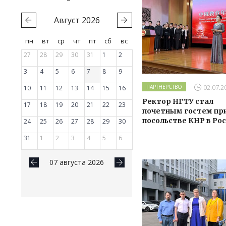
Август
2026
пн
вт
ср
чт
пт
сб
вс
27
28
29
30
31
1
2
3
4
5
6
7
8
9
02.07.2
ПАРТНЁРСТВО
10
11
12
13
14
15
16
Ректор НГТУ стал
17
18
19
20
21
22
23
почетным гостем пр
посольстве КНР в Ро
24
25
26
27
28
29
30
31
1
2
3
4
5
6
07 августа 2026