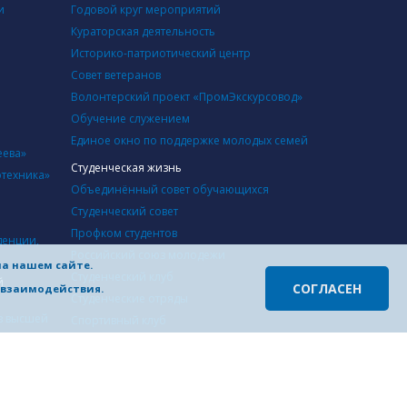
Информационно-
и
Годовой круг мероприятий
технического центра ФАС
Кураторская деятельность
России»
Историко-патриотический центр
Совет ветеранов
Волонтерский проект «ПромЭкскурсовод»
Обучение служением
Единое окно по поддержке молодых семей
еева»
Студенческая жизнь
отехника»
Объединённый совет обучающихся
Студенческий совет
Профком студентов
денции,
Российский союз молодежи
на нашем сайте.
Студенческий клуб
й
СОГЛАСЕН
о взаимодействия.
Студенческие отряды
в высшей
Cпортивный клуб
Студенческий совет студенческого городка
Инфраструктура
й
Учебные корпуса