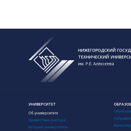
Лекци
урбан
НИЖЕГОРОДСКИЙ ГОСУД
ТЕХНИЧЕСКИЙ УНИВЕРС
им. Р.Е. Алексеева
ОБРАЗОВ
УНИВЕРСИТЕТ
ОБРАЗО
Обучение
Всеро
Об университете
эконо
Направле
Приветствие ректора
«Силь
Магистер
История университета