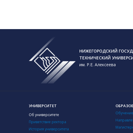
Лекци
урбан
НИЖЕГОРОДСКИЙ ГОСУД
ТЕХНИЧЕСКИЙ УНИВЕРС
им. Р.Е. Алексеева
ОБРАЗОВ
УНИВЕРСИТЕТ
ОБРАЗО
Обучение
Всеро
Об университете
эконо
Направле
Приветствие ректора
«Силь
Магистер
История университета