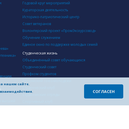
и
Годовой круг мероприятий
Кураторская деятельность
Историко-патриотический центр
Совет ветеранов
Волонтерский проект «ПромЭкскурсовод»
Обучение служением
Единое окно по поддержке молодых семей
еева»
Студенческая жизнь
отехника»
Объединённый совет обучающихся
Студенческий совет
Профком студентов
денции,
Российский союз молодежи
на нашем сайте.
Студенческий клуб
й
СОГЛАСЕН
о взаимодействия.
Студенческие отряды
в высшей
Cпортивный клуб
Студенческий совет студенческого городка
Инфраструктура
й
Учебные корпуса