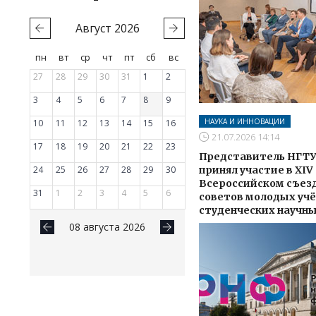
Август
2026
пн
вт
ср
чт
пт
сб
вс
27
28
29
30
31
1
2
3
4
5
6
7
8
9
НАУКА И ИННОВАЦИИ
10
11
12
13
14
15
16
21.07.2026 14:14
17
18
19
20
21
22
23
Представитель НГТ
24
25
26
27
28
29
30
принял участие в XIV
Всероссийском съез
31
1
2
3
4
5
6
советов молодых уч
студенческих научных
08 августа 2026