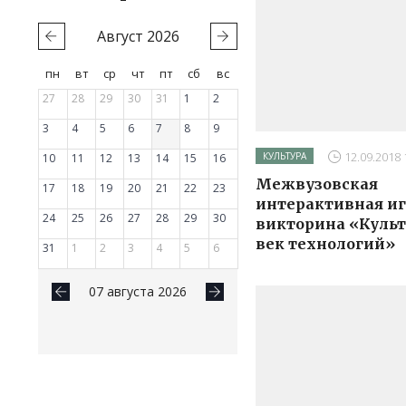
Август
2026
пн
вт
ср
чт
пт
сб
вс
27
28
29
30
31
1
2
3
4
5
6
7
8
9
12.09.2018 
29.06.2026 
КУЛЬТУРА
КУЛЬТУРА
10
11
12
13
14
15
16
Горьковская «Победа
Межвузовская
17
18
19
20
21
22
23
интерактивная иг
24
25
26
27
28
29
30
викторина «Культ
век технологий»
31
1
2
3
4
5
6
07 августа 2026