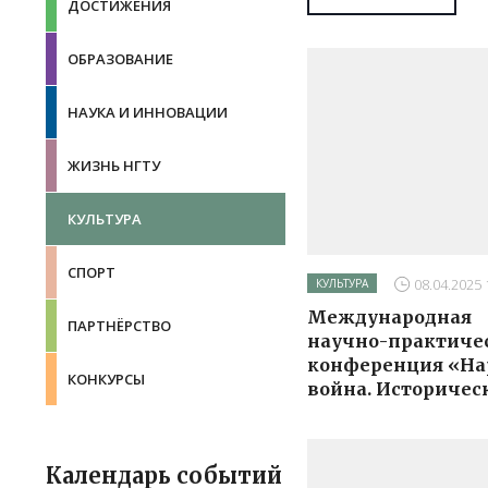
ДОСТИЖЕНИЯ
ОБРАЗОВАНИЕ
НАУКА И ИННОВАЦИИ
ЖИЗНЬ НГТУ
КУЛЬТУРА
СПОРТ
31.07.2026 
08.04.2025 
КУЛЬТУРА
КУЛЬТУРА
Катер на подводных
Международная
ПАРТНЁРСТВО
крыльях «Волга» Ал
научно-практиче
установлен на ВДНХ
конференция «На
КОНКУРСЫ
война. Историчес
уроки для...
Календарь событий