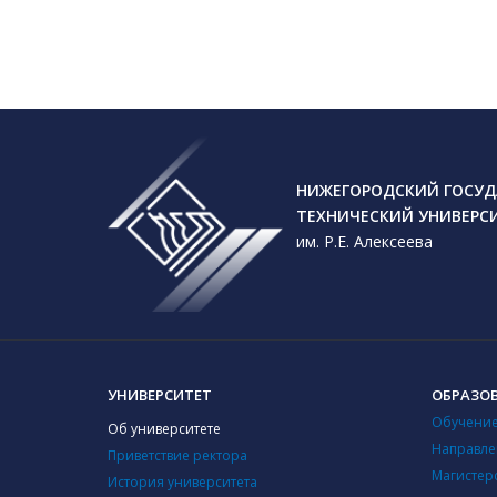
Межву
интер
викто
техно
НИЖЕГОРОДСКИЙ ГОСУД
ТЕХНИЧЕСКИЙ УНИВЕРС
им. Р.Е. Алексеева
КУЛЬТУРА
УНИВЕРСИТЕТ
ОБРАЗО
Обучение
НГТУ 
Об университете
Нижег
Направле
Приветствие ректора
Магистер
История университета