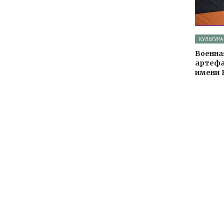
КУЛЬТУРА
Военная
артефа
имени Р