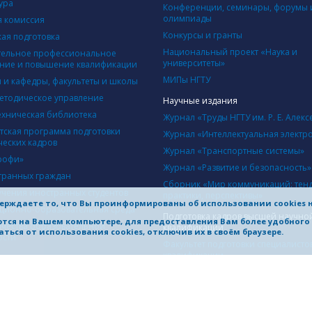
ура
Конференции, семинары, форумы 
олимпиады
 комиссия
Конкурсы и гранты
кая подготовка
Национальный проект «Наука и
ельное профессиональное
университеты»
ние и повышение квалификации
МИПы НГТУ
ы и кафедры, факультеты и школы
етодическое управление
Научные издания
ехническая библиотека
Журнал «Труды НГТУ им. Р. Е. Алекс
тская программа подготовки
Журнал «Интеллектуальная электр
ческих кадров
Журнал «Транспортные системы»
рофи»
Журнал «Развитие и безопасность»
транных граждан
Сборник «Мир коммуникаций: тен
учения иностранных студентов
практики, перспективы»
ерждаете то, что Вы проинформированы об использовании cookies 
ионно-образовательная среда
Подготовка кадров высшей научно
яются на Вашем компьютере, для предоставления Вам более удобног
ачества образовательной
квалификации
ться от использования cookies, отключив их в своём браузере.
ости
Факультет подготовки специалисто
квалификации
Диссертационные советы
Объявления о защитах диссертаци
НИЧЕСТВО
одная деятельность
Структура научной части