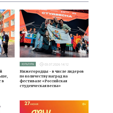
03.07.2026 14:12
КУЛЬТУРА
й
Нижегородцы - в числе лидеров
ьше,
по количеству наград на
 в
фестивале «Российская
студенческая весна»