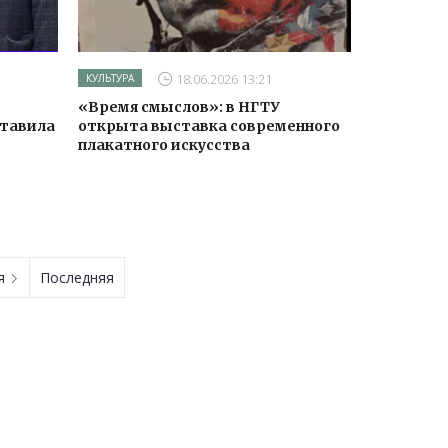
18.06.2026 13:21
КУЛЬТУРА
«Время смыслов»: в НГТУ
ставила
открыта выставка современного
плакатного искусства
ая
Последняя