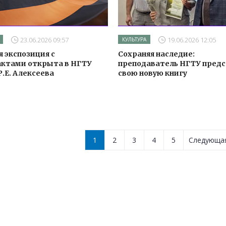
23.06.2026 09:57
19.06.2026 12:05
КУЛЬТУРА
 экспозиция с
Сохраняя наследие:
ктами открыта в НГТУ
преподаватель НГТУ пред
.Е. Алексеева
свою новую книгу
1
2
3
4
5
Следующ