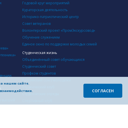
и
Годовой круг мероприятий
Кураторская деятельность
Историко-патриотический центр
Совет ветеранов
Волонтерский проект «ПромЭкскурсовод»
Обучение служением
Единое окно по поддержке молодых семей
еева»
Студенческая жизнь
отехника»
Объединённый совет обучающихся
Студенческий совет
Профком студентов
денции,
Российский союз молодежи
на нашем сайте.
Студенческий клуб
й
СОГЛАСЕН
о взаимодействия.
Студенческие отряды
в высшей
Cпортивный клуб
Студенческий совет студенческого городка
Инфраструктура
й
Учебные корпуса