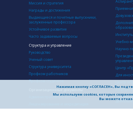
Аспирант
Миссия и стратегия
Приемная
Награды и достижения
Довузовс
Выдающиеся и почетные выпускники,
заслуженные профессора
Дополнит
образова
Устойчивое развитие
Институт
Часто задаваемые вопросы
Учебно-м
Структура и управление
Научно-т
Руководство
Президен
Ученый совет
управлен
Структура университета
Центр «П
Профком работников
Для инос
Профком студентов
Центр об
Нажимая кнопку «СОГЛАСЕН», Вы подтв
Информац
Организационные документы
Мы используем cookies, которые сохран
Оценка к
Административный каталог
Вы можете отказа
деятельн
Лицензирование и аккредитация
Устав
Программы развития
СОТРУД
Коллективный договор
Междунар
Документы по самообследованию