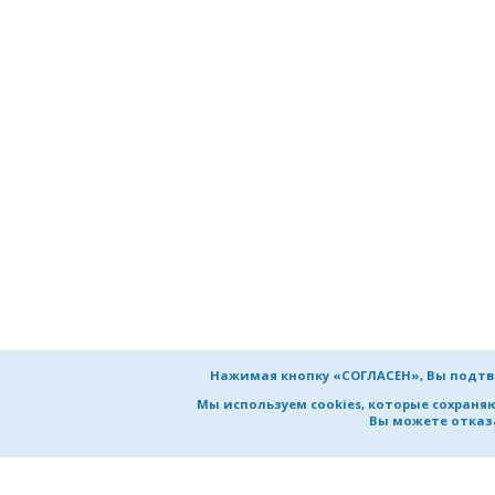
Инфо
Элек
Элек
Би
Э
И
И
Эн
Нажимая кнопку «СОГЛАСЕН», Вы подтв
Па
Мы используем cookies, которые сохран
Вы можете отказа