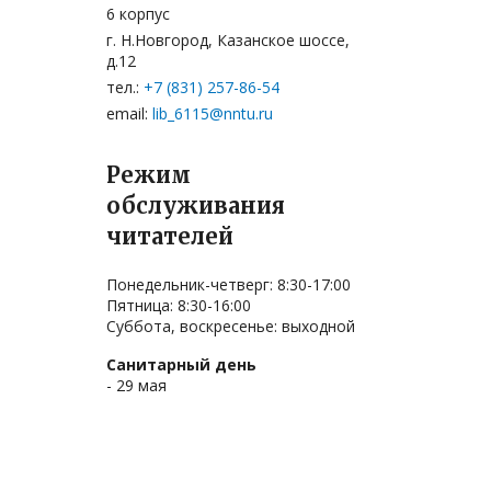
6 корпус
P
Элек
г. Н.Новгород, Казанское шоссе,
Ph
д.12
Ph
Феде
тел.:
+7 (831) 257-86-54
P
email:
lib_6115@nntu.ru
Web o
P
Режим
I
Scopu
обслуживания
J
Плат
читателей
M
T
Инте
Понедельник-четверг: 8:30-17:00
Пятница: 8:30-16:00
Суббота, воскресенье: выходной
Ameri
Санитарный день
IEL и
- 29 мая
Базы 
Журна