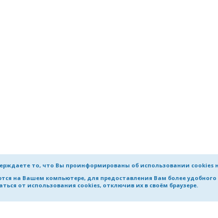
рмационная система ЭКБСОН
тронный архив материалов по направлению «Науки о зе
тронная библиотека «История Росатома»
блиотеки в Интернет
лектронные библиотеки
нформационные центры
нформационно-справочный навигатор
циклопедии, справочники, словари
ерждаете то, что Вы проинформированы об использовании cookies 
тенты и стандарты
яются на Вашем компьютере, для предоставления Вам более удобног
ться от использования cookies, отключив их в своём браузере.