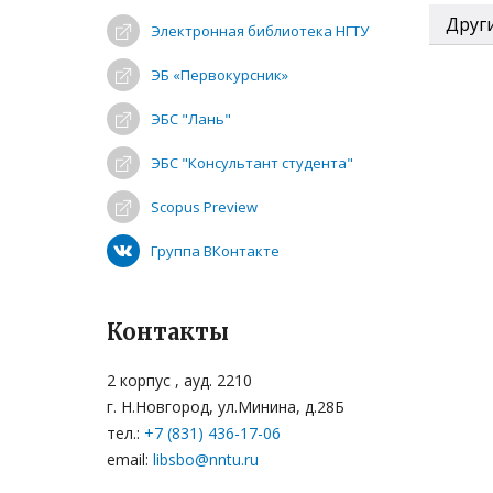
Друг
Электронная библиотека НГТУ
ЭБ «Первокурсник»
Пе
Под
Св
ЭБС "Лань"
ЭБС "Консультант студента"
В своб
ЭБС 
Scopus Preview
На
ЭБС «
Группа ВКонтакте
Пе
ЭБС 
«М
жу
ЭБС 
Контакты
от
ЭБС 
2 корпус , ауд. 2210
г. Н.Новгород, ул.Минина, д.28Б
P
Дисс
тел.:
+7 (831) 436-17-06
P
email:
libsbo@nntu.ru
Ph
Спра