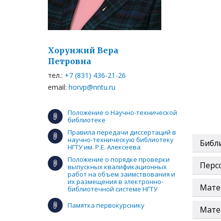
Хорунжий Вера
Петровна
тел.:
+7 (831) 436-21-26
email:
horvp@nntu.ru
Положение о Научно-технической
библиотеке
Правила передачи диссертаций в
научно-техническую библиотеку
Библ
НГТУ им. Р.Е. Алексеева
Положение о порядке проверки
Перс
выпускных квалификационных
работ на объем заимствования и
их размещения в электронно-
Мате
библиотечной системе НГТУ
Памятка первокурснику
Мате